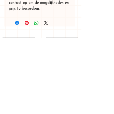
contact op om de mogelijkheden en
prijs te bespreken.
startpagina
grafisch ontwerp
mijn verhaal
openingsuren
verzending & terugzenden
voorwaarden
privacy
contact