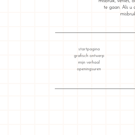
misbruik, verlies
te gaan. Als u 
misbrui
startpagina
grafisch ontwerp
mijn verhaal
openingsuren