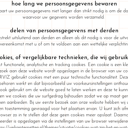
hoe lang we persoonsgegevens bewaren
t uw persoonsgegevens niet langer dan strikt nodig is om de doe
waarvoor uw gegevens worden verzameld.
delen van persoonsgegevens met derden
rekt uitsluitend aan derden en alleen als dit nodig is voor de uit
vereenkomst met u of om te voldoen aan een wettelijke verplichtin
okies, of vergelijkbare technieken, die wij gebrui
functionele, analytische en tracking cookies. Een cookie is een kl
bezoek aan deze website wordt opgeslagen in de browser van uw co
IZ gebruikt cookies met een puur technische functionaliteit. Dez
behoren werkt en dat bijvoorbeeld uw voorkeursinstellingen ontho
ook gebruikt om de website goed te laten werken en deze te kunne
en we cookies die uw surfgedrag bijhouden zodat we op maat ge
nen aanbieden. Bij uw eerste bezoek aan onze website hebben wij 
en toestemming gevraagd voor het plaatsen ervan. U kunt zich af
owser zo in te stellen dat deze geen cookies meer opslaat. Daarna
 eerder is opgeslagen via de instellingen van uw browser verwijdere
tps://veiliginternetten.nl/themes/situatie/cookies-wat-zijn-het-en-wa