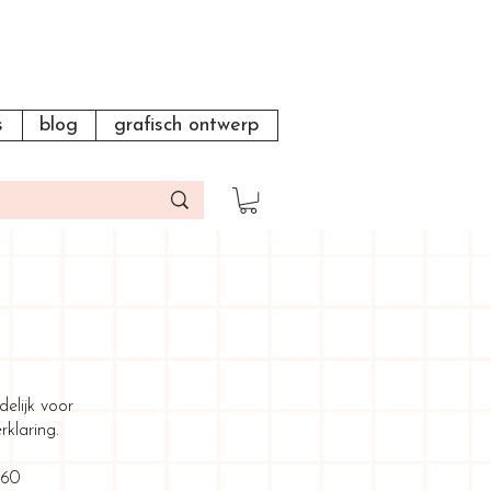
s
blog
grafisch ontwerp
elijk voor
klaring.
 60