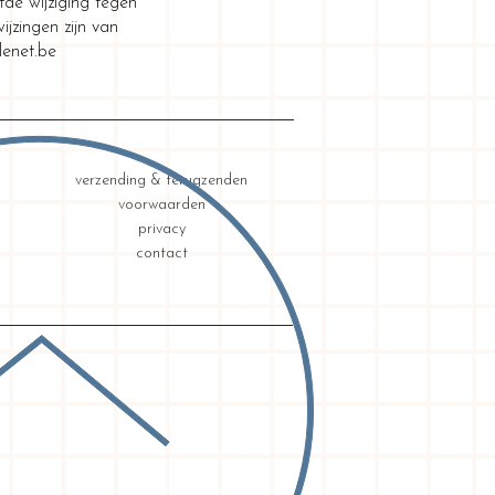
de wijziging tegen
jzingen zijn van
lenet.be
verzending & terugzenden
voorwaarden
privacy
contact