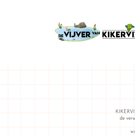
KIKERVIZ,
de verw
ww