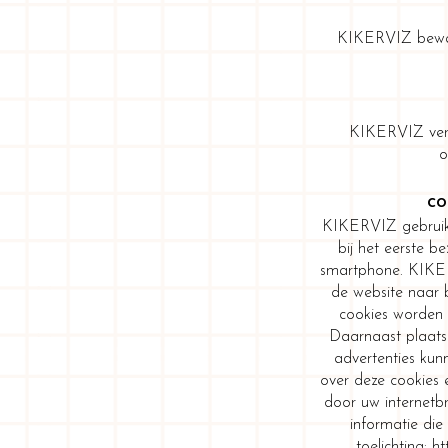
KIKERVIZ bewaar
KIKERVIZ verst
o
co
KIKERVIZ gebruikt 
bij het eerste 
smartphone. KIKERV
de website naar 
cookies worden 
Daarnaast plaats
advertenties kun
over deze cookies 
door uw internetbr
informatie die
toelichting:
ht