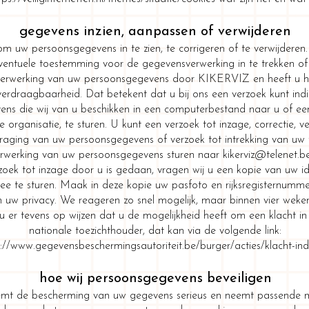
gegevens inzien, aanpassen of verwijderen
om uw persoonsgegevens in te zien, te corrigeren of te verwijderen
ventuele toestemming voor de gegevensverwerking in te trekken o
verwerking van uw persoonsgegevens door KIKERVIZ en heeft u h
erdraagbaarheid. Dat betekent dat u bij ons een verzoek kunt in
ns die wij van u beschikken in een computerbestand naar u of ee
organisatie, te sturen. U kunt een verzoek tot inzage, correctie, ve
aging van uw persoonsgegevens of verzoek tot intrekking van uw
rwerking van uw persoonsgegevens sturen naar
kikerviz@telenet.b
rzoek tot inzage door u is gedaan, vragen wij u een kopie van uw id
ee te sturen. Maak in deze kopie uw pasfoto en rijksregisternummer
 uw privacy. We reageren zo snel mogelijk, maar binnen vier weke
er tevens op wijzen dat u de mogelijkheid heeft om een klacht in 
nationale toezichthouder, dat kan via de volgende link:
s://www.gegevensbeschermingsautoriteit.be/burger/acties/klacht-in
hoe wij persoonsgegevens beveiligen
t de bescherming van uw gegevens serieus en neemt passende 