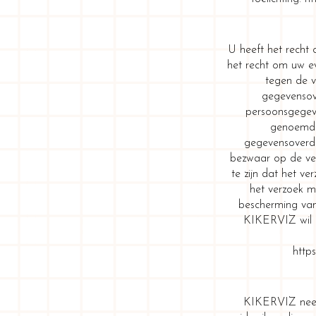
U heeft het recht 
het recht om uw e
tegen de 
gegevensov
persoonsgegeve
genoemde 
gegevensoverdr
bezwaar op de ve
te zijn dat het ve
het verzoek m
bescherming van
KIKERVIZ wil u 
http
KIKERVIZ neem