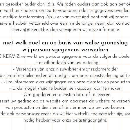
een bezoeker ouder dan 16 is. Wij raden ouders dan ook aan betrokk
iten van hun kinderen, om zo te voorkomen dat er gegevens over ki
uderlijke toestemming. Als u er van overtuigd bent dat wij zonder
egevens hebben verzameld over een minderjarige, neem dan contac
kikerviz@telenet.be
, dan verwijderen wij deze informatie.
met welk doel en op basis van welke grondslag
wij persoonsgegevens verwerken
KIKERVIZ verwerkt uw persoonsgegevens voor de volgende doele
- Het afhandelen van uw betaling
- Verzenden van onze nieuwsbrief en/of reclamefolder
bellen of e-mailen indien dit nodig is om onze dienstverlening uit 
- U te informeren over wijzigingen van onze diensten en producten
- U de mogelijkheid te bieden een account aan te maken
- Om goederen en diensten bij u af te leveren
eert uw gedrag op de website om daarmee de website te verbet
van producten en diensten af te stemmen op uw voorkeuren.
 ook persoonsgegevens als wij hier wettelijk toe verplicht zijn, zo
nodig hebben voor onze belastingaangifte.