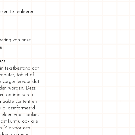
len te realiseren
voering van onze
g.
ken
ein tekstbestand dat
mputer, tablet of
e zorgen ervoor dat
uden worden. Deze
n optimaliseren.
maakte content en
u al geïnformeerd
melden voor cookies
ast kunt u ook alle
n. Zie voor een
t-doe-ik-ermee/