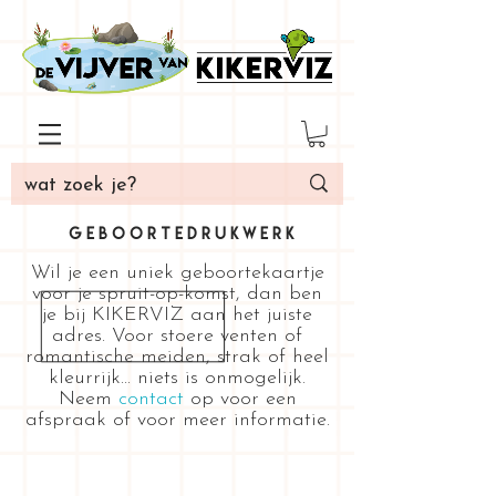
G E B O O R T E D R U K W E R K
Wil je een uniek geboortekaartje
voor je spruit-op-komst, dan ben
je bij KIKERVIZ aan het juiste
adres. Voor stoere venten of
romantische meiden, strak of heel
kleurrijk... niets is onmogelijk.
Neem
contact
op voor een
afspraak of voor meer informatie.