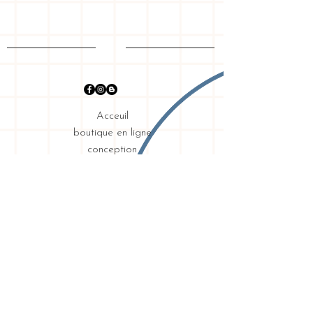
Acceuil
boutique en ligne
conception
graphique
mon histoire
Expédition & retours
exigences
intimité
Contact