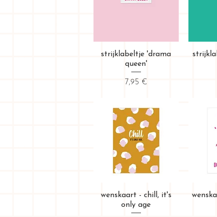
Aperçu rapide
Ap
strijklabeltje 'drama
strijkla
queen'
Prix
7,95 €
Aperçu rapide
Ap
wenskaart - chill, it's
wenskaa
only age