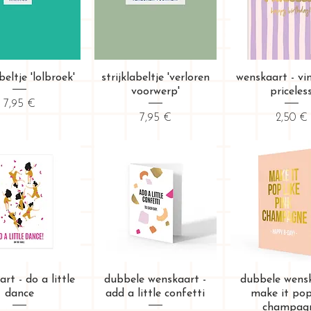
erçu rapide
Aperçu rapide
Aperçu rap
beltje 'lolbroek'
strijklabeltje 'verloren
wenskaart - vi
voorwerp'
priceles
Prix
7,95 €
Prix
Prix
7,95 €
2,50 €
erçu rapide
Aperçu rapide
Aperçu rap
rt - do a little
dubbele wenskaart -
dubbele wensk
dance
add a little confetti
make it pop
champag