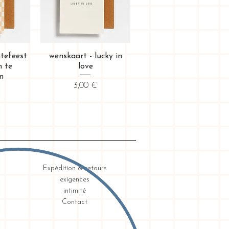
ide
Aperçu rapide
ntefeest
wenskaart - lucky in
 te
love
n
Prix
3,00 €
Expédition & retours
exigences
intimité
Contact