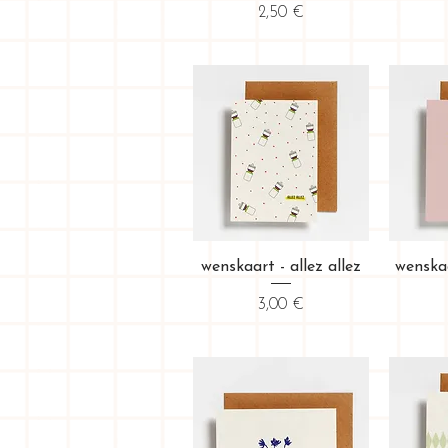
Prix
2,50 €
Aperçu rapide
Ap
wenskaart - allez allez
wenska
Prix
3,00 €