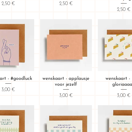
Prix
Prix
2,50 €
2,50 €
Prix
2,50 €
erçu rapide
Aperçu rapide
Aperçu rap
art - #goodluck
wenskaart - applausje
wenskaart - 
voor jezelf
gloriaaa
Prix
3,00 €
Prix
Prix
3,00 €
3,00 €