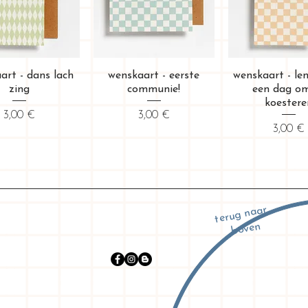
erçu rapide
Aperçu rapide
Aperçu rap
art - dans lach
wenskaart - eerste
wenskaart - le
zing
communie!
een dag om
koestere
Prix
Prix
3,00 €
3,00 €
Prix
3,00 €
terug naar
boven