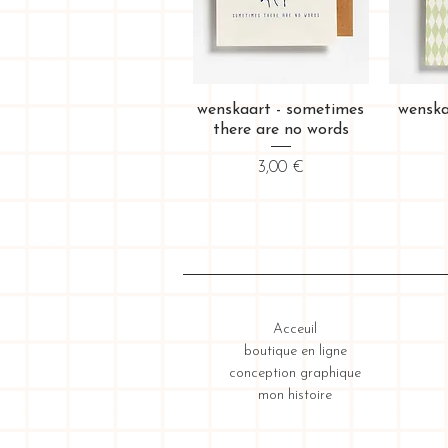
Aperçu rapide
Ap
wenskaart - sometimes
wenska
there are no words
Prix
3,00 €
Acceuil
boutique en ligne
conception graphique
mon histoire