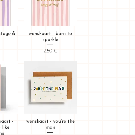
ide
Aperçu rapide
ntage &
wenskaart - born to
s
sparkle
Prix
2,50 €
ide
Aperçu rapide
aart -
wenskaart - you're the
 like
man
ne