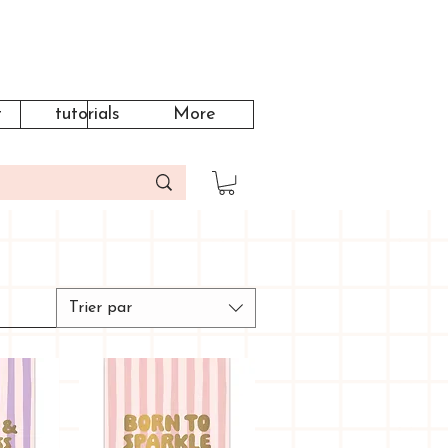
t
tutorials
More
Trier par