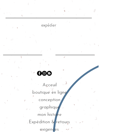
expédier
Acceuil
boutique en ligne
conception
graphique
mon histoire
Expédition & retours
exigences
intimité