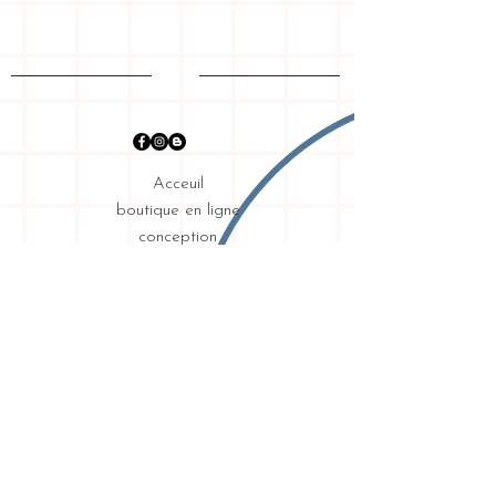
Acceuil
boutique en ligne
conception
graphique
mon histoire
Expédition & retours
exigences
intimité
Contact