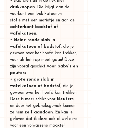
• slab die sluit in de nek met
drukknopen
. Die krijgt aan de
voorkant een leuk katoenen
stofje met een motiefje en aan de
achterkant badstof of
wafelkatoen
.
•
kleine ronde slab in
wafelkatoen of badstof
, die je
gewoon over het hoofd kan trekken,
voor als het rap moet gaan! Deze
zijn vooral geschikt
voor baby's en
peuters
.
•
grote ronde slab in
wafelkatoen of badsto
f, die je
gewoon over het hoofd kan trekken.
Deze is meer schikt voor
kleuters
en door het gebruiksgemak kunnen
ze hem
zelf aandoen
. En kan je
geloven dat ik deze ook al wel eens
voor een volwassene maakte!