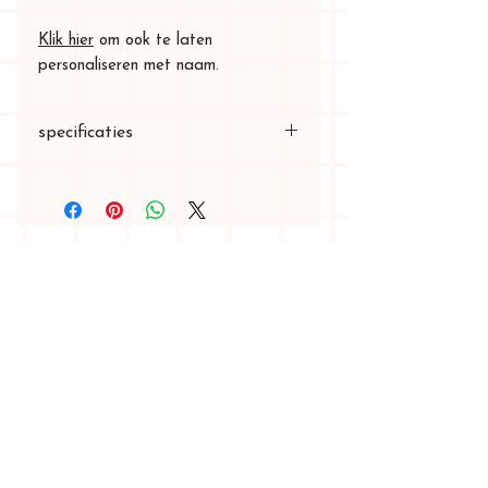
Klik hier
om ook te laten
personaliseren met naam.
specificaties
kleine bavet: doorsnede 32 cm
grote bavet: doorsnede 50 cm
Acceuil
boutique en ligne
conception
graphique
mon histoire