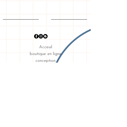
Acceuil
boutique en ligne
conception
graphique
mon histoire
Expédition & retours
exigences
intimité
Contact