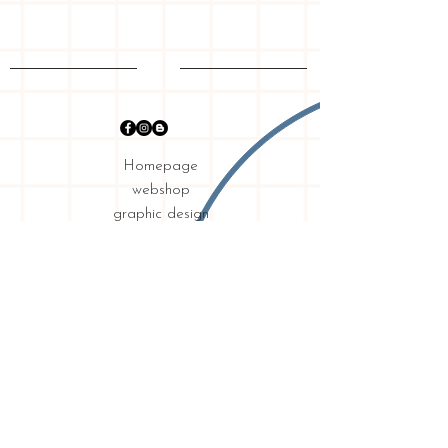
Homepage
webshop
graphic design
my story
shipping & returns
requirements
privacy
Contact