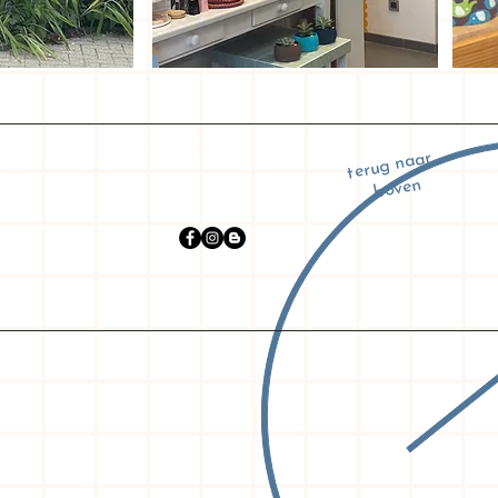
terug naar
boven