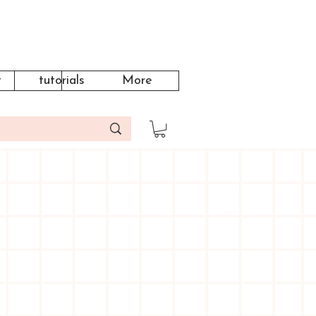
t
tutorials
More