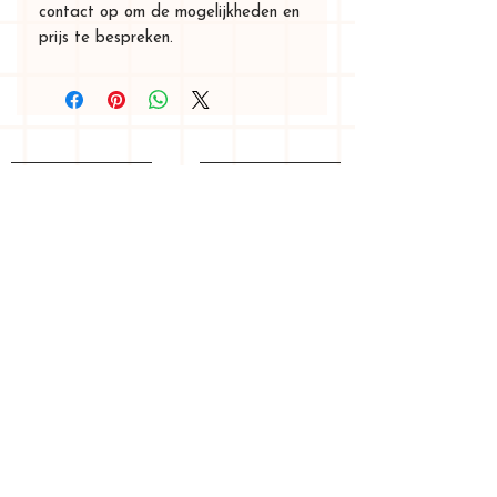
contact op om de mogelijkheden en
prijs te bespreken.
Homepage
webshop
graphic design
my story
shipping & returns
requirements
privacy
Contact