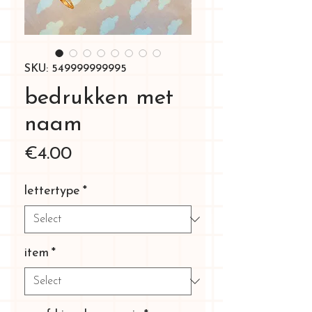
SKU: 549999999995
bedrukken met
naam
Price
€4.00
lettertype
*
item
*