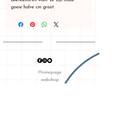
allerkleinsten want ze zijn maar
goeie halve cm groot.
Homepage
webshop
graphic design
my story
shipping & returns
requirements
privacy
Contact