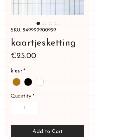
SKU: 549999900939
kaartjesketting
Price
€25.00
kleur
*
Quantity
*
Add to Cart