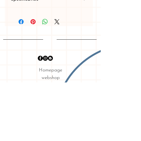
Kralen zijn 10mm in doorsnede
De ketting is in het totaal 2,5
meter lang met aan elk uiteinde
een bevestigingshaakje en 2
extra haakjes om nog extra
steunpunten te voorzien.
Homepage
webshop
graphic design
my story
shipping & returns
requirements
privacy
Contact