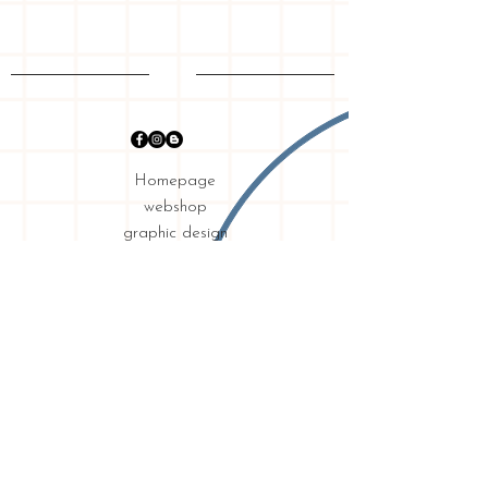
Homepage
webshop
graphic design
my story
shipping & returns
requirements
privacy
Contact