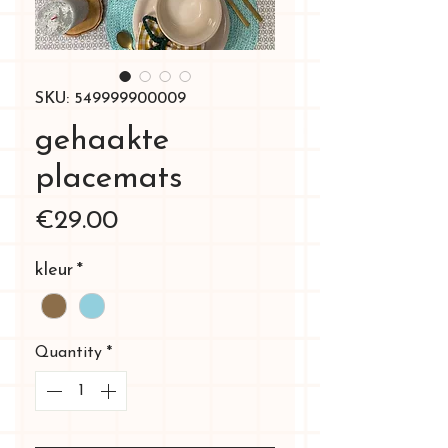
SKU: 549999900009
gehaakte
placemats
Price
€29.00
kleur
*
Quantity
*