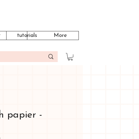
t
tutorials
More
h papier -
3