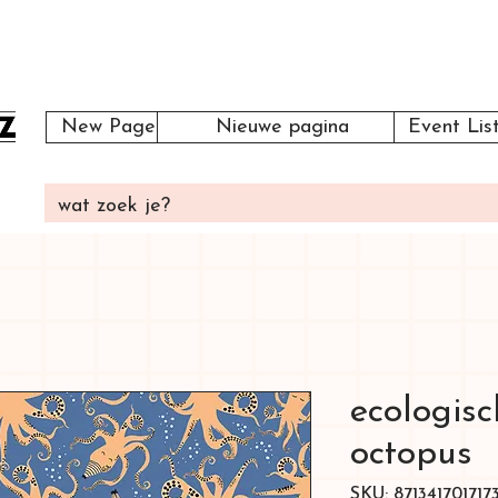
New Page
Nieuwe pagina
Event Lis
ecologisc
octopus
SKU: 871341701717