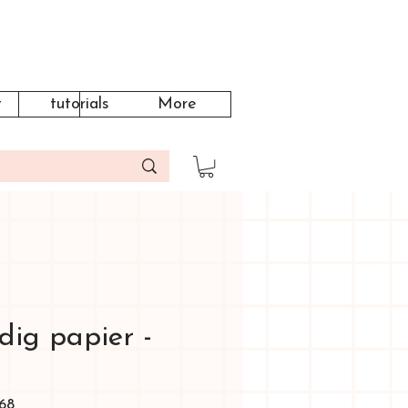
t
tutorials
More
dig papier -
68