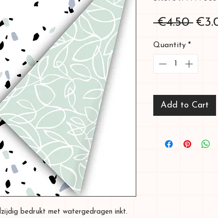
Reg
 €4.50 
€3.
Pric
Quantity
*
Add to Cart
lzijdig bedrukt met watergedragen inkt.