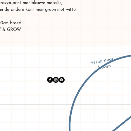
azzo-print met blauwe metallic,
an de andere kant muntgroen met witte
 50cm breed.
SOW & GROW
terug naar
boven