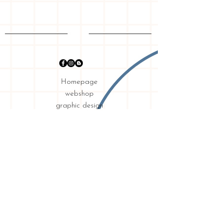
Homepage
webshop
graphic design
my story
shipping & returns
requirements
privacy
Contact