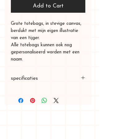
Add to Cart
Grote totebags, in stevige canvas,
berdukt met mijn eigen illustratie
van een tijger.
Alle totebags kunnen ook nog
gepersonaliseerd worden met een
naam.
specificaties
formaat tas: 40cm breed x 45cm
hoog, dus geschikt voor A3
bodem ongeveer 10cm breed
100% katoen, wasbaar op 40°
NOOIT strijken op de applicatie!