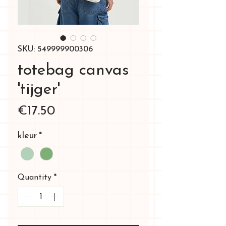
SKU: 549999900306
totebag canvas
'tijger'
Price
€17.50
kleur
*
Quantity
*