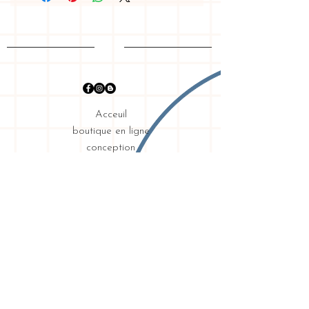
Acceuil
boutique en ligne
conception
graphique
mon histoire
Expédition & retours
exigences
intimité
Contact